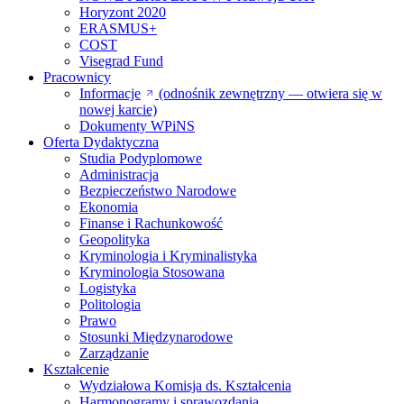
Horyzont 2020
ERASMUS+
COST
Visegrad Fund
Pracownicy
Informacje
(odnośnik zewnętrzny — otwiera się w
nowej karcie)
Dokumenty WPiNS
Oferta Dydaktyczna
Studia Podyplomowe
Administracja
Bezpieczeństwo Narodowe
Ekonomia
Finanse i Rachunkowość
Geopolityka
Kryminologia i Kryminalistyka
Kryminologia Stosowana
Logistyka
Politologia
Prawo
Stosunki Międzynarodowe
Zarządzanie
Kształcenie
Wydziałowa Komisja ds. Kształcenia
Harmonogramy i sprawozdania