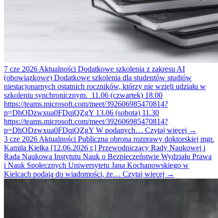
7
cze 2026
Aktualności
Dodatkowe szkolenia z zakresu AI
(obowiązkowe)
Dodatkowe szkolenia dla studentów studiów
niestacjonarnych ostatnich roczników, którzy nie wzięli udziału w
szkoleniu synchronicznym. 11.06 (czwartek) 18.00
https://teams.microsoft.com/meet/392606985470814?
p=DhODzwxua0FDqiQZgY 13.06 (sobota) 11.30
https://teams.microsoft.com/meet/392606985470814?
p=DhODzwxua0FDqiQZgY W podanych…
Czytaj więcej
→
3
cze 2026
Aktualności
Publiczna obrona rozprawy doktorskiej mgr.
Kamila Kiełka [12.06.2026 r.]
Przewodniczący Rady Naukowej i
Rada Naukowa Instytutu Nauk o Bezpieczeństwie Wydziału Prawa
i Nauk Społecznych Uniwersytetu Jana Kochanowskiego w
Kielcach podają do wiadomości, że…
Czytaj więcej
→