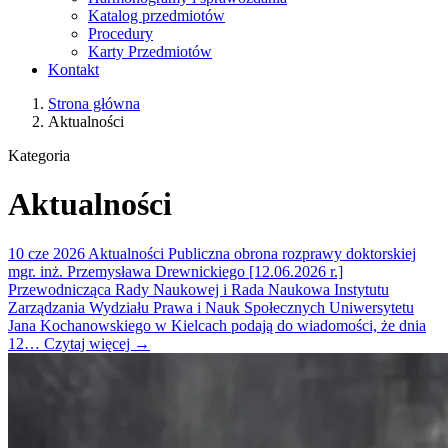
Katalog przedmiotów
Procedury
Karty Przedmiotów
Kontakt
Strona główna
Aktualności
Kategoria
Aktualności
10
cze 2026
Aktualności
Publiczna obrona rozprawy doktorskiej
mgr. inż. Przemysława Drewnickiego [12.06.2026 r.]
Przewodnicząca Rady Naukowej i Rada Naukowa Instytutu
Zarządzania Wydziału Prawa i Nauk Społecznych Uniwersytetu
Jana Kochanowskiego w Kielcach podają do wiadomości, że dnia
12…
Czytaj więcej
→