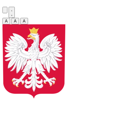
A
A
A