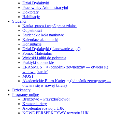
Dział Dydaktyki
Pracownicy Administracyjni
Doktoraty
Habilitacje
Studenci
Nauka, praca i współpraca zdalna
Odpłatności
Studenckie koła naukowe
Kalendarz akademicki
Konsultacje
Dział Dydaktyki (planowanie zajęć)
Pomoc Materialna
Wnioski i pliki do pobrania
Praktyki studenckie
ERASMUS+
(odnośnik zewnętrzny — otwiera się
w nowej karcie)
MOST
Akademickie Biuro Karier
(odnośnik zewnętrzny —
otwiera się w nowej karcie)
Dziekanaty
Programy unijne
Branżowo – Przyszłościowo!
Kreator kariery
Akcelerator rozwoju UJK
NOWE PERSPEKTYWY rozwoju UJK