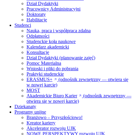
Dział Dydaktyki
Pracownicy Administracyjni
Doktoraty
Habilitacje
Studenci
Nauka, praca i współpraca zdalna
Odpłatności
Studenckie koła naukowe
Kalendarz akademicki
Konsultacje
Dział Dydaktyki (planowanie zajęć)
Pomoc Materialna
Wnioski i pliki do pobrania
Praktyki studenckie
ERASMUS+
(odnośnik zewnętrzny — otwiera się
w nowej karcie)
MOST
Akademickie Biuro Karier
(odnośnik zewnętrzny —
otwiera się w nowej karcie)
Dziekanaty
Programy unijne
Branżowo – Przyszłościowo!
Kreator kariery
Akcelerator rozwoju UJK
NOWE PERSPEKTYWY rozwoju UJK