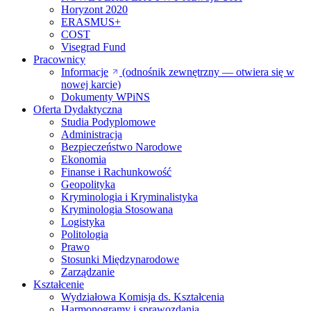
Horyzont 2020
ERASMUS+
COST
Visegrad Fund
Pracownicy
Informacje
(odnośnik zewnętrzny — otwiera się w
nowej karcie)
Dokumenty WPiNS
Oferta Dydaktyczna
Studia Podyplomowe
Administracja
Bezpieczeństwo Narodowe
Ekonomia
Finanse i Rachunkowość
Geopolityka
Kryminologia i Kryminalistyka
Kryminologia Stosowana
Logistyka
Politologia
Prawo
Stosunki Międzynarodowe
Zarządzanie
Kształcenie
Wydziałowa Komisja ds. Kształcenia
Harmonogramy i sprawozdania