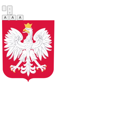
A
A
A