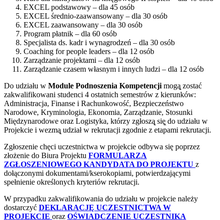
EXCEL podstawowy – dla 45 osób
EXCEL średnio-zaawansowany – dla 30 osób
EXCEL zaawansowany – dla 30 osób
Program płatnik – dla 60 osób
Specjalista ds. kadr i wynagrodzeń – dla 30 osób
Coaching for people leaders – dla 12 osób
Zarządzanie projektami – dla 12 osób
Zarządzanie czasem własnym i innych ludzi – dla 12 osób
Do udziału w
Module Podnoszenia Kompetencji
mogą̨ zostać
zakwalifikowani studenci 4 ostatnich semestrów z kierunków:
Administracja, Finanse i Rachunkowość, Bezpieczeństwo
Narodowe, Kryminologia, Ekonomia, Zarządzanie, Stosunki
Międzynarodowe oraz Logistyka, którzy zgłoszą̨ się̨ do udziału w
Projekcie i wezmą̨ udział w rekrutacji zgodnie z etapami rekrutacji.
Zgłoszenie chęci uczestnictwa w projekcie odbywa się poprzez
złożenie do Biura Projektu
FORMULARZA
ZGŁOSZENIOWEGO KANDYDATA DO PROJEKTU
z
dołączonymi dokumentami/kserokopiami, potwierdzającymi
spełnienie określonych kryteriów rekrutacji.
W przypadku zakwalifikowania do udziału w projekcie należy
dostarczyć
DEKLARACJĘ UCZESTNICTWA W
PROJEKCIE
oraz
OŚWIADCZENIE UCZESTNIKA