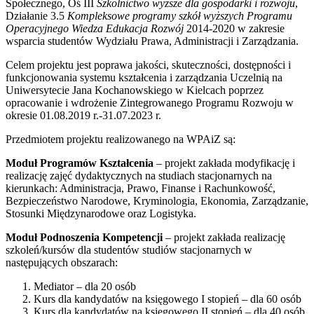
Społecznego, Oś III
Szkolnictwo wyższe dla gospodarki i rozwoju
,
Działanie 3.5
Kompleksowe programy szkół wyższych Programu
Operacyjnego Wiedza Edukacja Rozwój
2014-2020 w zakresie
wsparcia studentów Wydziału Prawa, Administracji i Zarządzania.
Celem projektu jest poprawa jakości, skuteczności, dostępności i
funkcjonowania systemu kształcenia i zarządzania Uczelnią na
Uniwersytecie Jana Kochanowskiego w Kielcach poprzez
opracowanie i wdrożenie Zintegrowanego Programu Rozwoju w
okresie 01.08.2019 r.-31.07.2023 r.
Przedmiotem projektu realizowanego na WPAiZ są:
Moduł Programów Kształcenia
– projekt zakłada modyfikację i
realizację zajęć dydaktycznych na studiach stacjonarnych na
kierunkach: Administracja, Prawo, Finanse i Rachunkowość,
Bezpieczeństwo Narodowe, Kryminologia, Ekonomia, Zarządzanie,
Stosunki Międzynarodowe oraz Logistyka.
Moduł Podnoszenia Kompetencji
– projekt zakłada realizację
szkoleń/kursów dla studentów studiów stacjonarnych w
następujących obszarach:
Mediator – dla 20 osób
Kurs dla kandydatów na księgowego I stopień – dla 60 osób
Kurs dla kandydatów na księgowego II stopień – dla 40 osób