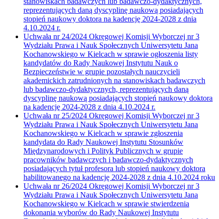
stanowiskach badawczych lub badawczo-dydaktycznych,
reprezentujących daną dyscyplinę naukową posiadających
stopień naukowy doktora na kadencję 2024-2028 z dnia
4.10.2024 r.
Uchwała nr 24/2024 Okręgowej Komisji Wyborczej nr 3
Wydziału Prawa i Nauk Społecznych Uniwersytetu Jana
Kochanowskiego w Kielcach w sprawie ogłoszenia listy
kandydatów do Rady Naukowej Instytutu Nauk o
Bezpieczeństwie w grupie pozostałych nauczycieli
akademickich zatrudnionych na stanowiskach badawczych
lub badawczo-dydaktycznych, reprezentujących daną
dyscyplinę naukową posiadających stopień naukowy doktora
na kadencję 2024-2028 z dnia 4.10.2024 r.
Uchwała nr 25/2024 Okręgowej Komisji Wyborczej nr 3
Wydziału Prawa i Nauk Społecznych Uniwersytetu Jana
Kochanowskiego w Kielcach w sprawie zgłoszenia
kandydata do Rady Naukowej Instytutu Stosunków
Międzynarodowych i Polityk Publicznych w grupie
pracowników badawczych i badawczo-dydaktycznych
posiadających tytuł profesora lub stopień naukowy doktora
habilitowanego na kadencję 2024-2028 z dnia 4.10.2024 roku
Uchwała nr 26/2024 Okręgowej Komisji Wyborczej nr 3
Wydziału Prawa i Nauk Społecznych Uniwersytetu Jana
Kochanowskiego w Kielcach w sprawie stwierdzenia
dokonania wyborów do Rady Naukowej Instytutu