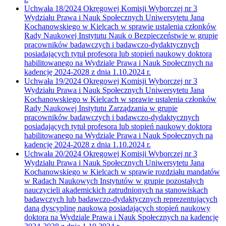
Uchwała 18/2024 Okręgowej Komisji Wyborczej nr 3
Wydziału Prawa i Nauk Społecznych Uniwersytetu Jana
Kochanowskiego w Kielcach w sprawie ustalenia członków
Rady Naukowej Instytutu Nauk o Bezpieczeństwie w grupie
pracowników badawczych i badawczo-dydaktycznych
posiadających tytuł profesora lub stopień naukowy doktora
habilitowanego na Wydziale Prawa i Nauk Społecznych na
kadencję 2024-2028 z dnia 1.10.2024 r.
Uchwała 19/2024 Okręgowej Komisji Wyborczej nr 3
Wydziału Prawa i Nauk Społecznych Uniwersytetu Jana
Kochanowskiego w Kielcach w sprawie ustalenia członków
Rady Naukowej Instytutu Zarządzania w grupie
pracowników badawczych i badawczo-dydaktycznych
posiadających tytuł profesora lub stopień naukowy doktora
habilitowanego na Wydziale Prawa i Nauk Społecznych na
kadencję 2024-2028 z dnia 1.10.2024 r.
Uchwała 20/2024 Okręgowej Komisji Wyborczej nr 3
Wydziału Prawa i Nauk Społecznych Uniwersytetu Jana
Kochanowskiego w Kielcach w sprawie rozdziału mandatów
w Radach Naukowych Instytutów w grupie pozostałych
nauczycieli akademickich zatrudnionych na stanowiskach
badawczych lub badawczo-dydaktycznych reprezentujących
daną dyscyplinę naukową posiadających stopień naukowy
doktora na Wydziale Prawa i Nauk Społecznych na kadencję