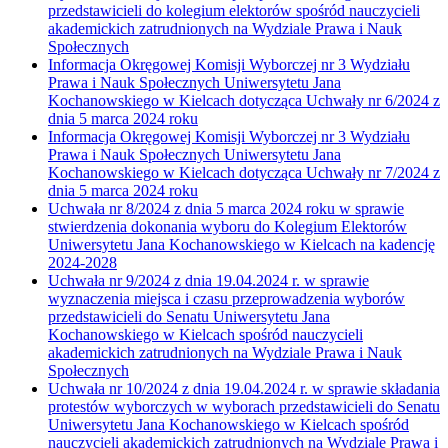
przedstawicieli do kolegium elektorów spośród nauczycieli
akademickich zatrudnionych na Wydziale Prawa i Nauk
Społecznych
Informacja Okręgowej Komisji Wyborczej nr 3 Wydziału
Prawa i Nauk Społecznych Uniwersytetu Jana
Kochanowskiego w Kielcach dotycząca Uchwały nr 6/2024 z
dnia 5 marca 2024 roku
Informacja Okręgowej Komisji Wyborczej nr 3 Wydziału
Prawa i Nauk Społecznych Uniwersytetu Jana
Kochanowskiego w Kielcach dotycząca Uchwały nr 7/2024 z
dnia 5 marca 2024 roku
Uchwała nr 8/2024 z dnia 5 marca 2024 roku w sprawie
stwierdzenia dokonania wyboru do Kolegium Elektorów
Uniwersytetu Jana Kochanowskiego w Kielcach na kadencję
2024-2028
Uchwała nr 9/2024 z dnia 19.04.2024 r. w sprawie
wyznaczenia miejsca i czasu przeprowadzenia wyborów
przedstawicieli do Senatu Uniwersytetu Jana
Kochanowskiego w Kielcach spośród nauczycieli
akademickich zatrudnionych na Wydziale Prawa i Nauk
Społecznych
Uchwała nr 10/2024 z dnia 19.04.2024 r. w sprawie składania
protestów wyborczych w wyborach przedstawicieli do Senatu
Uniwersytetu Jana Kochanowskiego w Kielcach spośród
nauczycieli akademickich zatrudnionych na Wydziale Prawa i