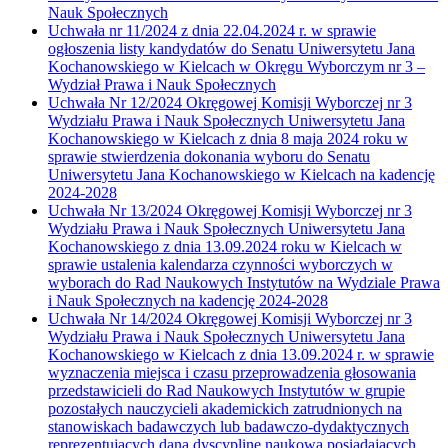
Nauk Społecznych
Uchwała nr 11/2024 z dnia 22.04.2024 r. w sprawie
ogłoszenia listy kandydatów do Senatu Uniwersytetu Jana
Kochanowskiego w Kielcach w Okręgu Wyborczym nr 3 –
Wydział Prawa i Nauk Społecznych
Uchwała Nr 12/2024 Okręgowej Komisji Wyborczej nr 3
Wydziału Prawa i Nauk Społecznych Uniwersytetu Jana
Kochanowskiego w Kielcach z dnia 8 maja 2024 roku w
sprawie stwierdzenia dokonania wyboru do Senatu
Uniwersytetu Jana Kochanowskiego w Kielcach na kadencję
2024-2028
Uchwała Nr 13/2024 Okręgowej Komisji Wyborczej nr 3
Wydziału Prawa i Nauk Społecznych Uniwersytetu Jana
Kochanowskiego z dnia 13.09.2024 roku w Kielcach w
sprawie ustalenia kalendarza czynności wyborczych w
wyborach do Rad Naukowych Instytutów na Wydziale Prawa
i Nauk Społecznych na kadencję 2024-2028
Uchwała Nr 14/2024 Okręgowej Komisji Wyborczej nr 3
Wydziału Prawa i Nauk Społecznych Uniwersytetu Jana
Kochanowskiego w Kielcach z dnia 13.09.2024 r. w sprawie
wyznaczenia miejsca i czasu przeprowadzenia głosowania
przedstawicieli do Rad Naukowych Instytutów w grupie
pozostałych nauczycieli akademickich zatrudnionych na
stanowiskach badawczych lub badawczo-dydaktycznych
reprezentujących daną dyscyplinę naukową posiadających