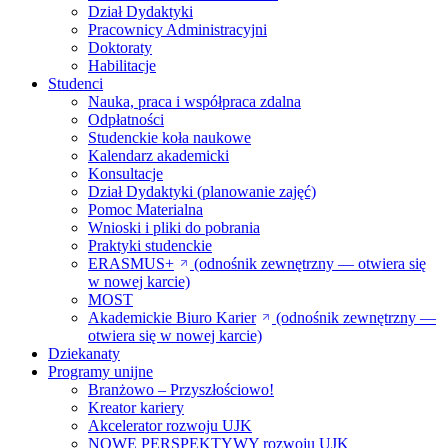
Dział Dydaktyki
Pracownicy Administracyjni
Doktoraty
Habilitacje
Studenci
Nauka, praca i współpraca zdalna
Odpłatności
Studenckie koła naukowe
Kalendarz akademicki
Konsultacje
Dział Dydaktyki (planowanie zajęć)
Pomoc Materialna
Wnioski i pliki do pobrania
Praktyki studenckie
ERASMUS+
(odnośnik zewnętrzny — otwiera się
w nowej karcie)
MOST
Akademickie Biuro Karier
(odnośnik zewnętrzny —
otwiera się w nowej karcie)
Dziekanaty
Programy unijne
Branżowo – Przyszłościowo!
Kreator kariery
Akcelerator rozwoju UJK
NOWE PERSPEKTYWY rozwoju UJK