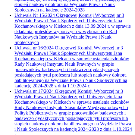
stopień naukowy doktora na Wydziale Prawa i Nauk
Społecznych na kadencję 2024-2028
Uchwała Nr 15/2024 Okręgowej Komisji Wyborczej nr 3
Wydziału Prawa i Nauk Społecznych Uniwersytetu Jana
Kochanowskiego w Kielcach z dnia 13.09.2024 r. w sprawie
składania protestów wyborczych w wyborach do Rad
Naukowych Instytutów na Wydziale Prawa i Nauk
Społecznych
Uchwała nr 16/2024 Okręgowej Komisji Wyborczej nr 3
Wydziału Prawa i Nauk Społecznych Uniwersytetu Jana
Kochanowskiego w Kielcach w sprawie ustalenia członków
Rady Naukowej Instytutu Nauk Prawnych w grupie
pracowników badawczych i badawczo-dydaktycznych
posiadających tytuł profesora lub stopień naukowy doktora
habilitowanego na Wydziale Prawa i Nauk Społecznych na
kadencję 2024-2028 z dnia 1.10.2024 r.
Uchwała nr 17/2024 Okręgowej Komisji Wyborczej nr 3
Wydziału Prawa i Nauk Społecznych Uniwersytetu Jana
Kochanowskiego w Kielcach w sprawie ustalenia członków
Rady Naukowej Instytutu Stosunków Międzynarodowych i
Polityk Publicznych w grupie pracowników badawczych i
badawczo-dydaktycznych posiadających tytuł profesora lub
stopień naukowy doktora habilitowanego na Wydziale Prawa
i Nauk Społecznych na kadencję 2024-2028 z dnia 1.10.2024
r.