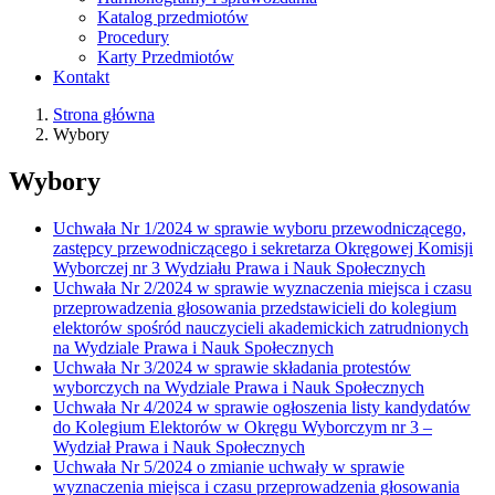
Katalog przedmiotów
Procedury
Karty Przedmiotów
Kontakt
Strona główna
Wybory
Wybory
Uchwała Nr 1/2024 w sprawie wyboru przewodniczącego,
zastępcy przewodniczącego i sekretarza Okręgowej Komisji
Wyborczej nr 3 Wydziału Prawa i Nauk Społecznych
Uchwała Nr 2/2024 w sprawie wyznaczenia miejsca i czasu
przeprowadzenia głosowania przedstawicieli do kolegium
elektorów spośród nauczycieli akademickich zatrudnionych
na Wydziale Prawa i Nauk Społecznych
Uchwała Nr 3/2024 w sprawie składania protestów
wyborczych na Wydziale Prawa i Nauk Społecznych
Uchwała Nr 4/2024 w sprawie ogłoszenia listy kandydatów
do Kolegium Elektorów w Okręgu Wyborczym nr 3 –
Wydział Prawa i Nauk Społecznych
Uchwała Nr 5/2024 o zmianie uchwały w sprawie
wyznaczenia miejsca i czasu przeprowadzenia głosowania