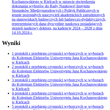
Kochanowskiego w Kielcach w sprawie stwierdzenia
dokonania wyborów do Rady Naukowej Instytutu
Stosunków Międzynarodowych i Polityk Publicznych w
grupie pozostałych nauczycieli akademickich zatrudnionych
na stanowiskach badawczych lub badawczo-dydaktycznych,
reprezentujących daną dyscyplinę naukową posiadających
stopień naukowy doktora, na kadencję 2024 – 2028 z dnia
14.10.2024 r.
Wyniki
1 protokół z przebiegu czynności wyborczych w wyborach
do Kolegium Elektorów Uniwersytetu Jana Kochanowskiego
w Kielcach
2 protokół z przebiegu czynności wyborczych w wyborach
do Kolegium Elektorów Uniwersytetu Jana Kochanowskiego
w Kielcach
3 protokół z przebiegu czynności wyborczych w wyborach
do Kolegium Elektorów Uniwersytetu Jana Kochanowskiego
w Kielcach
4 protokół z przebiegu czynności wyborczych w wyborach
do Kolegium Elektorów Uniwersytetu Jana Kochanowskiego
w Kielcach
5 protokół z przebiegu czynności wyborczych w wyborach