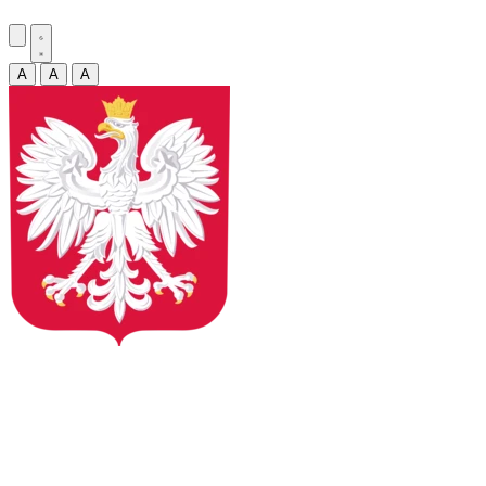
A
A
A