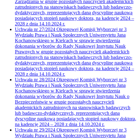
Zarządzania w grupie pozostałych nauczycieli akademickich
zatrudnionych na stanowiskach badawczych lub badawczo-
dydaktycznych, reprezentujących daną dyscyplinę naukową
posiadających stopień naukowy doktora, na kadencję 2024 –
2028 z dnia 14.10.2024 r.
Uchwała nr 27/2024 Okręgowej Komisji Wyborczej nr 3
Wydziału Prawa i Nauk Społecznych Uniwersytetu Jana
Kochanowskiego w Kielcach w sprawie stwierdzenia
dokonania wyborów do Rady Naukowej Instytutu Nauk
Prawnych w grupie pozostałych nauczycieli akademickich
zatrudnionych na stanowiskach badawczych lub badawczo-
dydaktycznych, reprezentujących daną dyscyplinę naukową
posiadających stopień naukowy doktora, na kadencję 2024 –
2028 z dnia 14.10.2024 r.
Uchwała nr 28/2024 Okręgowej Komisji Wyborczej nr 3
Wydziału Prawa i Nauk Społecznych Uniwersytetu Jana
Kochanowskiego w Kielcach w sprawie stwierdzenia
dokonania wyborów do Rady Naukowej Instytutu Nauk o
Bezpieczeństwie w grupie pozostałych nauczycieli
akademickich zatrudnionych na stanowiskach badawczych
lub badawczo-dydaktycznych, reprezentujących daną
dyscyplinę naukową posiadających stopień naukowy doktora,
na kadencję 2024 – 2028 z dnia 14.10.2024 r.
Uchwała nr 29/2024 Okręgowej Komisji Wyborczej nr 3
Wydziału Prawa i Nauk Społecznych Uniwersytetu Jana