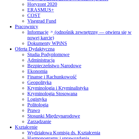
Horyzont 2020
ERASMUS+
COST
Visegrad Fund
Pracownicy
Informacje
(odnośnik zewnętrzny — otwiera się w
nowej karcie)
Dokumenty WPiNS
Oferta Dydaktyczna
Studia Podyplomowe
Administracja
Bezpieczeństwo Narodowe
Ekonomia
Finanse i Rachunkowość
Geopolityka
Kryminologia i Kryminalistyka
Kryminologia Stosowana
Logistyka
Politologia
Prawo
Stosunki Międzynarodowe
Zarządzanie
Kształcenie
Wydziałowa Komisja ds. Kształcenia
Harmonogramy i sprawozdania