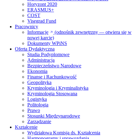
Horyzont 2020
ERASMUS+
COST
Visegrad Fund
Pracownicy
Informacje
(odnośnik zewnętrzny — otwiera się w
nowej karcie)
Dokumenty WPiNS
Oferta Dydaktyczna
Studia Podyplomowe
Administracja
Bezpieczeństwo Narodowe
Ekonomia
Finanse i Rachunkowość
Geopolityka
Kryminologia i Kryminalistyka
Kryminologia Stosowana
Logistyka
Politologia
Prawo
Stosunki Międzynarodowe
Zarządzanie
Kształcenie
Wydziałowa Komisja ds. Kształcenia
Harmonogramy i sprawozdania