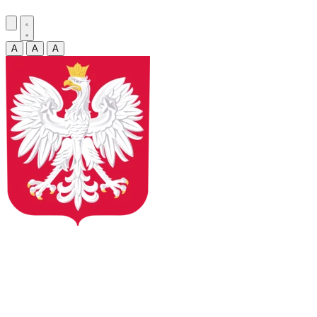
A
A
A