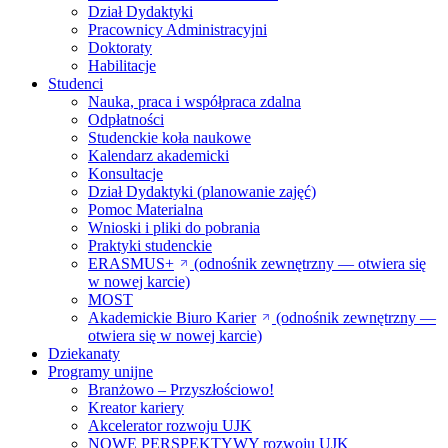
Dział Dydaktyki
Pracownicy Administracyjni
Doktoraty
Habilitacje
Studenci
Nauka, praca i współpraca zdalna
Odpłatności
Studenckie koła naukowe
Kalendarz akademicki
Konsultacje
Dział Dydaktyki (planowanie zajęć)
Pomoc Materialna
Wnioski i pliki do pobrania
Praktyki studenckie
ERASMUS+
(odnośnik zewnętrzny — otwiera się
w nowej karcie)
MOST
Akademickie Biuro Karier
(odnośnik zewnętrzny —
otwiera się w nowej karcie)
Dziekanaty
Programy unijne
Branżowo – Przyszłościowo!
Kreator kariery
Akcelerator rozwoju UJK
NOWE PERSPEKTYWY rozwoju UJK