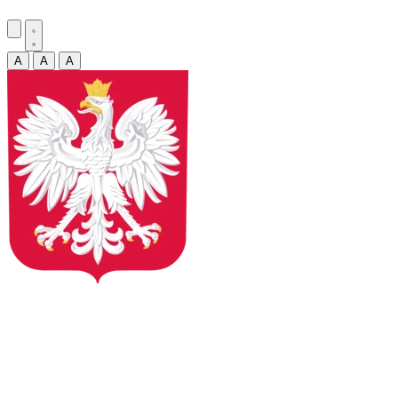
A
A
A