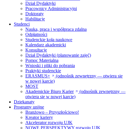
Dział Dydaktyki
Pracownicy Administracyjni
Doktoraty
Habilitacje
Studenci
Nauka, praca i współpraca zdalna
Odpłatności
Studenckie koła naukowe
Kalendarz akademicki
Konsultacje
Dział Dydaktyki (planowanie zajęć)
Pomoc Materialna
Wnioski i pliki do pobrania
Praktyki studenckie
ERASMUS+
(odnośnik zewnętrzny — otwiera się
w nowej karcie)
MOST
Akademickie Biuro Karier
(odnośnik zewnętrzny —
otwiera się w nowej karcie)
Dziekanaty
Programy unijne
Branżowo – Przyszłościowo!
Kreator kariery
Akcelerator rozwoju UJK
NOWE PERSPEKTYWY rozwoju UJK