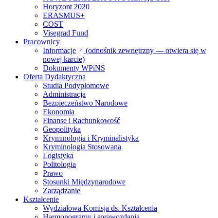
Horyzont 2020
ERASMUS+
COST
Visegrad Fund
Pracownicy
Informacje
(odnośnik zewnętrzny — otwiera się w
nowej karcie)
Dokumenty WPiNS
Oferta Dydaktyczna
Studia Podyplomowe
Administracja
Bezpieczeństwo Narodowe
Ekonomia
Finanse i Rachunkowość
Geopolityka
Kryminologia i Kryminalistyka
Kryminologia Stosowana
Logistyka
Politologia
Prawo
Stosunki Międzynarodowe
Zarządzanie
Kształcenie
Wydziałowa Komisja ds. Kształcenia
Harmonogramy i sprawozdania