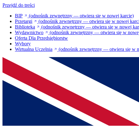
Przejdź do treści
BIP
(odnośnik zewnętrzny — otwiera się w nowej karcie)
Przetargi
(odnośnik zewnętrzny — otwiera się w nowej karc
Biblioteka
(odnośnik zewnętrzny — otwiera się w nowej kar
Wydawnictwo
(odnośnik zewnętrzny — otwiera się w nowej
Oferta Dla Przedsiębiorstw
Wybory
Wirtualna Uczelnia
(odnośnik zewnętrzny — otwiera się w n