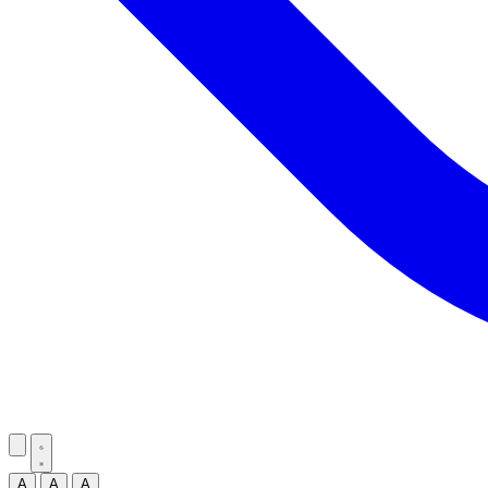
A
A
A