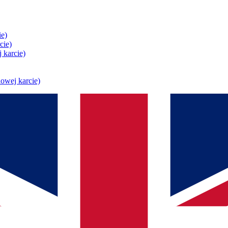
ie)
cie)
 karcie)
owej karcie)