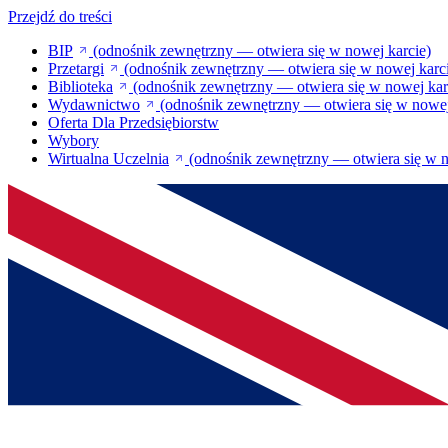
Przejdź do treści
BIP
(odnośnik zewnętrzny — otwiera się w nowej karcie)
Przetargi
(odnośnik zewnętrzny — otwiera się w nowej karc
Biblioteka
(odnośnik zewnętrzny — otwiera się w nowej kar
Wydawnictwo
(odnośnik zewnętrzny — otwiera się w nowej
Oferta Dla Przedsiębiorstw
Wybory
Wirtualna Uczelnia
(odnośnik zewnętrzny — otwiera się w n