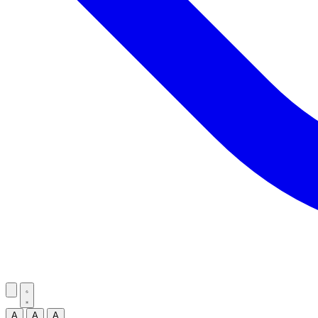
A
A
A