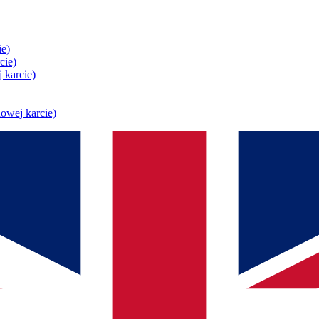
ie)
cie)
 karcie)
owej karcie)