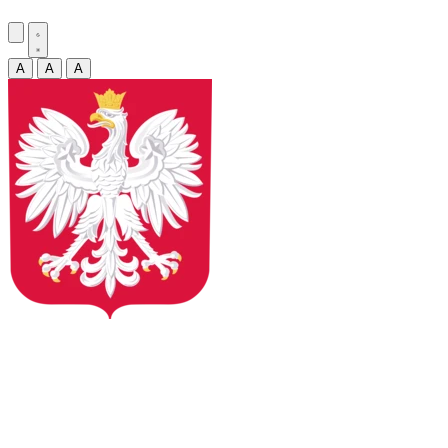
A
A
A