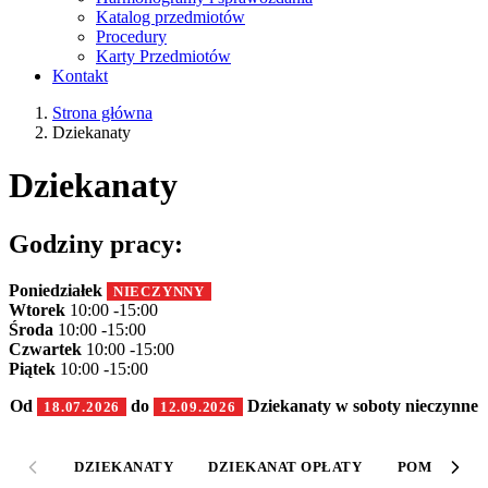
Katalog przedmiotów
Procedury
Karty Przedmiotów
Kontakt
Strona główna
Dziekanaty
Dziekanaty
Godziny pracy:
Poniedziałek
NIECZYNNY
Wtorek
10:00 -15:00
Środa
10:00 -15:00
Czwartek
10:00 -15:00
Piątek
10:00 -15:00
Od
do
Dziekanaty w soboty nieczynne
18.07.2026
12.09.2026
DZIEKANATY
DZIEKANAT OPŁATY
POMOC MAT