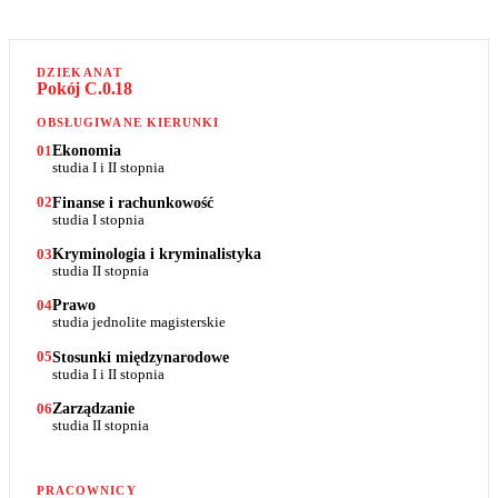
DZIEKANAT
Pokój C.0.18
OBSŁUGIWANE KIERUNKI
Ekonomia
01
studia I i II stopnia
Finanse i rachunkowość
02
studia I stopnia
Kryminologia i kryminalistyka
03
studia II stopnia
Prawo
04
studia jednolite magisterskie
Stosunki międzynarodowe
05
studia I i II stopnia
Zarządzanie
06
studia II stopnia
PRACOWNICY