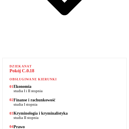
DZIEKANAT
Pokój C.0.18
OBSŁUGIWANE KIERUNKI
Ekonomia
01
studia I i II stopnia
Finanse i rachunkowość
02
studia I stopnia
Kryminologia i kryminalistyka
03
studia II stopnia
Prawo
04