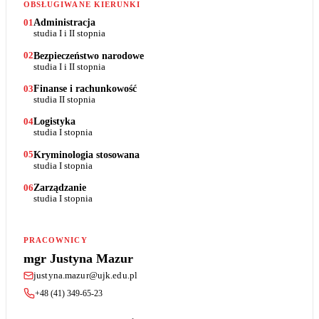
OBSŁUGIWANE KIERUNKI
Administracja
01
studia I i II stopnia
Bezpieczeństwo narodowe
02
studia I i II stopnia
Finanse i rachunkowość
03
studia II stopnia
Logistyka
04
studia I stopnia
Kryminologia stosowana
05
studia I stopnia
Zarządzanie
06
studia I stopnia
PRACOWNICY
mgr Justyna Mazur
justyna.mazur@ujk.edu.pl
+48 (41) 349-65-23