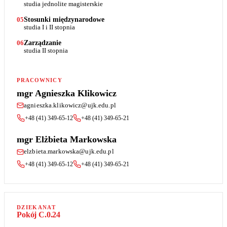
studia jednolite magisterskie
Stosunki międzynarodowe
05
studia I i II stopnia
Zarządzanie
06
studia II stopnia
PRACOWNICY
mgr Agnieszka Klikowicz
agnieszka.klikowicz@ujk.edu.pl
+48 (41) 349-65-12
+48 (41) 349-65-21
mgr Elżbieta Markowska
elzbieta.markowska@ujk.edu.pl
+48 (41) 349-65-12
+48 (41) 349-65-21
DZIEKANAT
Pokój C.0.24