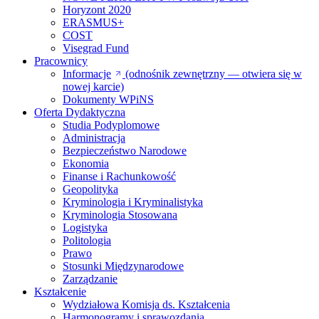
Horyzont 2020
ERASMUS+
COST
Visegrad Fund
Pracownicy
Informacje
(odnośnik zewnętrzny — otwiera się w
nowej karcie)
Dokumenty WPiNS
Oferta Dydaktyczna
Studia Podyplomowe
Administracja
Bezpieczeństwo Narodowe
Ekonomia
Finanse i Rachunkowość
Geopolityka
Kryminologia i Kryminalistyka
Kryminologia Stosowana
Logistyka
Politologia
Prawo
Stosunki Międzynarodowe
Zarządzanie
Kształcenie
Wydziałowa Komisja ds. Kształcenia
Harmonogramy i sprawozdania