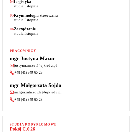
Logistyka
04
studia I stopnia
Kryminologia stosowana
05
studia I stopnia
Zarządzanie
06
studia I stopnia
PRACOWNICY
mgr Justyna Mazur
justyna.mazur@ujk.edu.pl
+48 (41) 349-65-23
mgr Małgorzata Sojda
malgorzata.sojda@ujk.edu.pl
+48 (41) 349-65-23
STUDIA PODYPLOMOWE
Pokój C.0.26