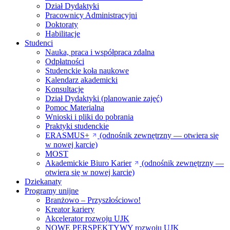
Dział Dydaktyki
Pracownicy Administracyjni
Doktoraty
Habilitacje
Studenci
Nauka, praca i współpraca zdalna
Odpłatności
Studenckie koła naukowe
Kalendarz akademicki
Konsultacje
Dział Dydaktyki (planowanie zajęć)
Pomoc Materialna
Wnioski i pliki do pobrania
Praktyki studenckie
ERASMUS+
(odnośnik zewnętrzny — otwiera się
w nowej karcie)
MOST
Akademickie Biuro Karier
(odnośnik zewnętrzny —
otwiera się w nowej karcie)
Dziekanaty
Programy unijne
Branżowo – Przyszłościowo!
Kreator kariery
Akcelerator rozwoju UJK
NOWE PERSPEKTYWY rozwoju UJK