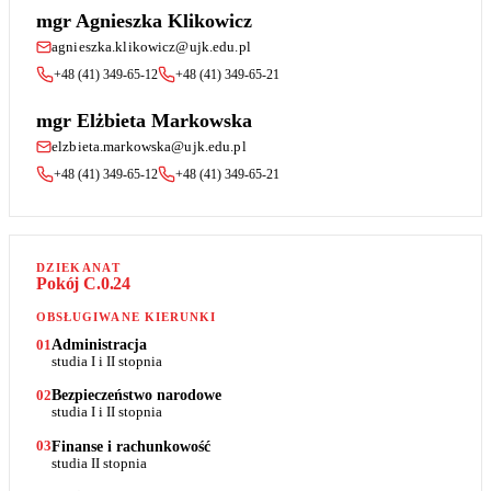
mgr Agnieszka Klikowicz
agnieszka.klikowicz@ujk.edu.pl
+48 (41) 349-65-12
+48 (41) 349-65-21
mgr Elżbieta Markowska
elzbieta.markowska@ujk.edu.pl
+48 (41) 349-65-12
+48 (41) 349-65-21
DZIEKANAT
Pokój C.0.24
OBSŁUGIWANE KIERUNKI
Administracja
01
studia I i II stopnia
Bezpieczeństwo narodowe
02
studia I i II stopnia
Finanse i rachunkowość
03
studia II stopnia