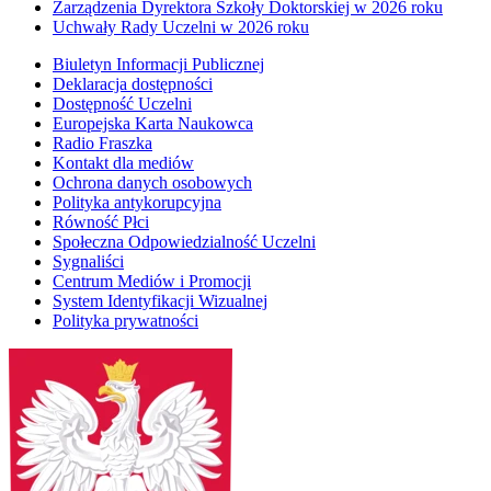
Zarządzenia Dyrektora Szkoły Doktorskiej w 2026 roku
Uchwały Rady Uczelni w 2026 roku
Biuletyn Informacji Publicznej
Deklaracja dostępności
Dostępność Uczelni
Europejska Karta Naukowca
Radio Fraszka
Kontakt dla mediów
Ochrona danych osobowych
Polityka antykorupcyjna
Równość Płci
Społeczna Odpowiedzialność Uczelni
Sygnaliści
Centrum Mediów i Promocji
System Identyfikacji Wizualnej
Polityka prywatności