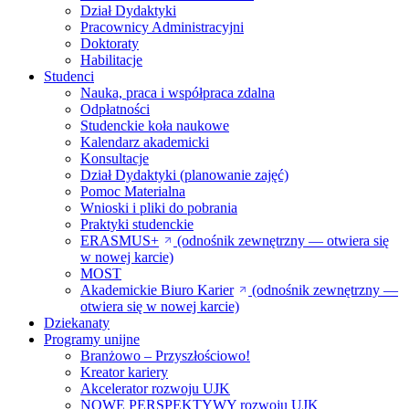
Dział Dydaktyki
Pracownicy Administracyjni
Doktoraty
Habilitacje
Studenci
Nauka, praca i współpraca zdalna
Odpłatności
Studenckie koła naukowe
Kalendarz akademicki
Konsultacje
Dział Dydaktyki (planowanie zajęć)
Pomoc Materialna
Wnioski i pliki do pobrania
Praktyki studenckie
ERASMUS+
(odnośnik zewnętrzny — otwiera się
w nowej karcie)
MOST
Akademickie Biuro Karier
(odnośnik zewnętrzny —
otwiera się w nowej karcie)
Dziekanaty
Programy unijne
Branżowo – Przyszłościowo!
Kreator kariery
Akcelerator rozwoju UJK
NOWE PERSPEKTYWY rozwoju UJK