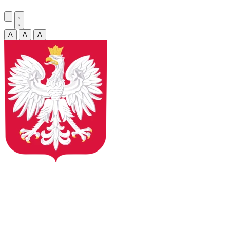
A
A
A