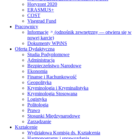
Horyzont 2020
ERASMUS+
COST
Visegrad Fund
Pracownicy
Informacje
(odnośnik zewnętrzny — otwiera się w
nowej karcie)
Dokumenty WPiNS
Oferta Dydaktyczna
Studia Podyplomowe
Administracja
Bezpieczeństwo Narodowe
Ekonomia
Finanse i Rachunkowość
Geopolityka
Kryminologia i Kryminalistyka
Kryminologia Stosowana
Logistyka
Politologia
Prawo
Stosunki Międzynarodowe
Zarządzanie
Kształcenie
Wydziałowa Komisja ds. Kształcenia
Harmonogramy i sprawozdania