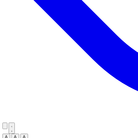
A
A
A