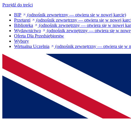
Przejdź do treści
BIP
(odnośnik zewnętrzny — otwiera się w nowej karcie)
Przetargi
(odnośnik zewnętrzny — otwiera się w nowej karc
Biblioteka
(odnośnik zewnętrzny — otwiera się w nowej kar
Wydawnictwo
(odnośnik zewnętrzny — otwiera się w nowej
Oferta Dla Przedsiębiorstw
Wybory
Wirtualna Uczelnia
(odnośnik zewnętrzny — otwiera się w n