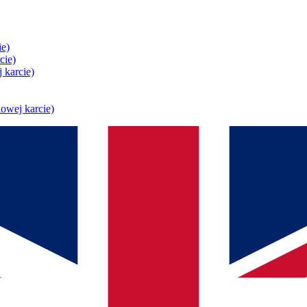
ie)
cie)
 karcie)
owej karcie)