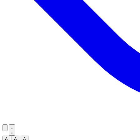
A
A
A