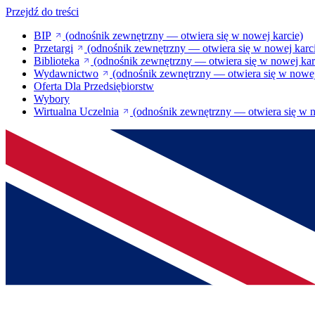
Przejdź do treści
BIP
(odnośnik zewnętrzny — otwiera się w nowej karcie)
Przetargi
(odnośnik zewnętrzny — otwiera się w nowej karc
Biblioteka
(odnośnik zewnętrzny — otwiera się w nowej kar
Wydawnictwo
(odnośnik zewnętrzny — otwiera się w nowej
Oferta Dla Przedsiębiorstw
Wybory
Wirtualna Uczelnia
(odnośnik zewnętrzny — otwiera się w n