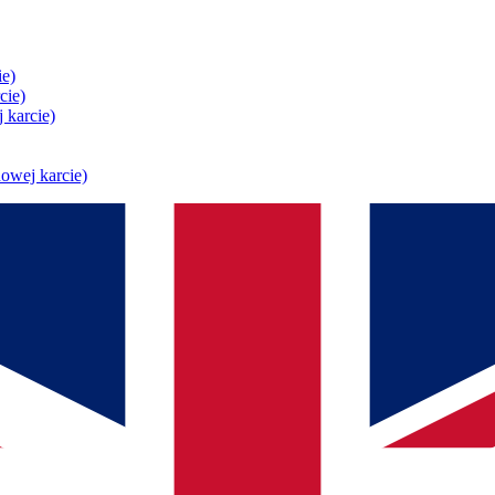
ie)
cie)
 karcie)
owej karcie)