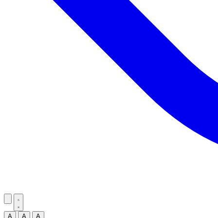
A
A
A