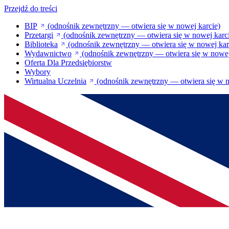
Przejdź do treści
BIP
(odnośnik zewnętrzny — otwiera się w nowej karcie)
Przetargi
(odnośnik zewnętrzny — otwiera się w nowej karc
Biblioteka
(odnośnik zewnętrzny — otwiera się w nowej kar
Wydawnictwo
(odnośnik zewnętrzny — otwiera się w nowej
Oferta Dla Przedsiębiorstw
Wybory
Wirtualna Uczelnia
(odnośnik zewnętrzny — otwiera się w n