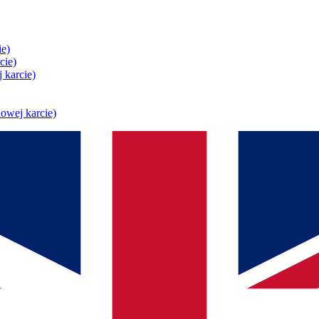
ie)
cie)
 karcie)
owej karcie)