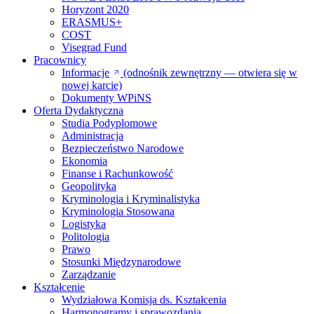
Horyzont 2020
ERASMUS+
COST
Visegrad Fund
Pracownicy
Informacje
(odnośnik zewnętrzny — otwiera się w
nowej karcie)
Dokumenty WPiNS
Oferta Dydaktyczna
Studia Podyplomowe
Administracja
Bezpieczeństwo Narodowe
Ekonomia
Finanse i Rachunkowość
Geopolityka
Kryminologia i Kryminalistyka
Kryminologia Stosowana
Logistyka
Politologia
Prawo
Stosunki Międzynarodowe
Zarządzanie
Kształcenie
Wydziałowa Komisja ds. Kształcenia
Harmonogramy i sprawozdania