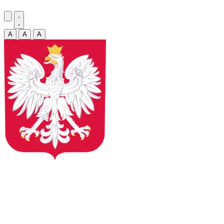
A
A
A