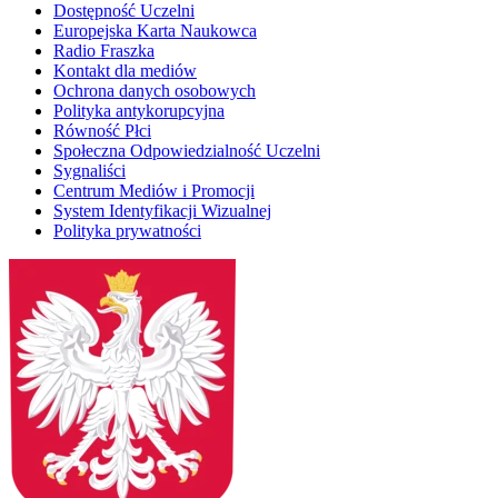
Dostępność Uczelni
Europejska Karta Naukowca
Radio Fraszka
Kontakt dla mediów
Ochrona danych osobowych
Polityka antykorupcyjna
Równość Płci
Społeczna Odpowiedzialność Uczelni
Sygnaliści
Centrum Mediów i Promocji
System Identyfikacji Wizualnej
Polityka prywatności