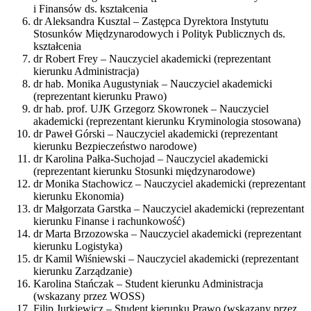
i Finansów ds. kształcenia
dr Aleksandra Kusztal – Zastępca Dyrektora Instytutu
Stosunków Międzynarodowych i Polityk Publicznych ds.
kształcenia
dr Robert Frey – Nauczyciel akademicki (reprezentant
kierunku Administracja)
dr hab. Monika Augustyniak – Nauczyciel akademicki
(reprezentant kierunku Prawo)
dr hab. prof. UJK Grzegorz Skowronek – Nauczyciel
akademicki (reprezentant kierunku Kryminologia stosowana)
dr Paweł Górski – Nauczyciel akademicki (reprezentant
kierunku Bezpieczeństwo narodowe)
dr Karolina Pałka-Suchojad – Nauczyciel akademicki
(reprezentant kierunku Stosunki międzynarodowe)
dr Monika Stachowicz – Nauczyciel akademicki (reprezentant
kierunku Ekonomia)
dr Małgorzata Garstka – Nauczyciel akademicki (reprezentant
kierunku Finanse i rachunkowość)
dr Marta Brzozowska – Nauczyciel akademicki (reprezentant
kierunku Logistyka)
dr Kamil Wiśniewski – Nauczyciel akademicki (reprezentant
kierunku Zarządzanie)
Karolina Stańczak – Student kierunku Administracja
(wskazany przez WOSS)
Filip Jurkiewicz – Student kierunku Prawo (wskazany przez