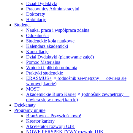
Dział Dydaktyki
Pracownicy Administracyjni
Doktoraty
Habilitacje
Studenci
Nauka, praca i współpraca zdalna
Odpłatności
Studenckie koła naukowe
Kalendarz akademicki
Konsultacje
Dział Dydaktyki (planowanie zajęć)
Pomoc Materialna
Wnioski i pliki do pobrania
Praktyki studenckie
ERASMUS+
(odnośnik zewnętrzny — otwiera się
w nowej karcie)
MOST
Akademickie Biuro Karier
(odnośnik zewnętrzny —
otwiera się w nowej karcie)
Dziekanaty
Programy unijne
Branżowo – Przyszłościowo!
Kreator kariery
Akcelerator rozwoju UJK
NOWE PERSPEKTYWY rozwoju UJK