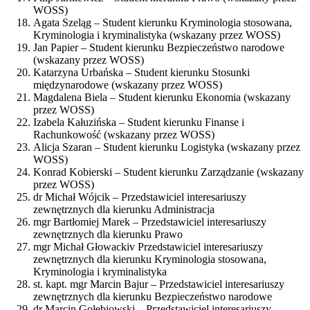
WOSS)
Agata Szeląg – Student kierunku Kryminologia stosowana,
Kryminologia i kryminalistyka (wskazany przez WOSS)
Jan Papier – Student kierunku Bezpieczeństwo narodowe
(wskazany przez WOSS)
Katarzyna Urbańska – Student kierunku Stosunki
międzynarodowe (wskazany przez WOSS)
Magdalena Biela – Student kierunku Ekonomia (wskazany
przez WOSS)
Izabela Kałuzińska – Student kierunku Finanse i
Rachunkowość (wskazany przez WOSS)
Alicja Szaran – Student kierunku Logistyka (wskazany przez
WOSS)
Konrad Kobierski – Student kierunku Zarządzanie (wskazany
przez WOSS)
dr Michał Wójcik – Przedstawiciel interesariuszy
zewnętrznych dla kierunku Administracja
mgr Bartłomiej Marek – Przedstawiciel interesariuszy
zewnętrznych dla kierunku Prawo
mgr Michał Głowackiv Przedstawiciel interesariuszy
zewnętrznych dla kierunku Kryminologia stosowana,
Kryminologia i kryminalistyka
st. kapt. mgr Marcin Bajur – Przedstawiciel interesariuszy
zewnętrznych dla kierunku Bezpieczeństwo narodowe
dr Marcin Gołębiowski – Przedstawiciel interesariuszy