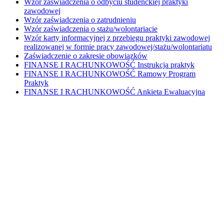
Wzór zaświadczenia o odbyciu studenckiej praktyki
zawodowej
Wzór zaświadczenia o zatrudnieniu
Wzór zaświadczenia o stażu/wolontariacie
Wzór karty informacyjnej z przebiegu praktyki zawodowej
realizowanej w formie pracy zawodowej/stażu/wolontariatu
Zaświadczenie o zakresie obowiązków
FINANSE I RACHUNKOWOŚĆ Instrukcja praktyk
FINANSE I RACHUNKOWOŚĆ Ramowy Program
Praktyk
FINANSE I RACHUNKOWOŚĆ Ankieta Ewaluacyjna