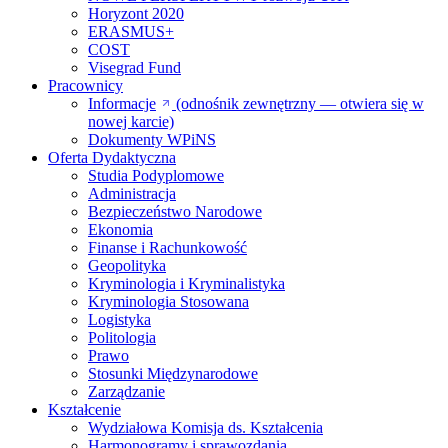
Horyzont 2020
ERASMUS+
COST
Visegrad Fund
Pracownicy
Informacje
(odnośnik zewnętrzny — otwiera się w
nowej karcie)
Dokumenty WPiNS
Oferta Dydaktyczna
Studia Podyplomowe
Administracja
Bezpieczeństwo Narodowe
Ekonomia
Finanse i Rachunkowość
Geopolityka
Kryminologia i Kryminalistyka
Kryminologia Stosowana
Logistyka
Politologia
Prawo
Stosunki Międzynarodowe
Zarządzanie
Kształcenie
Wydziałowa Komisja ds. Kształcenia
Harmonogramy i sprawozdania