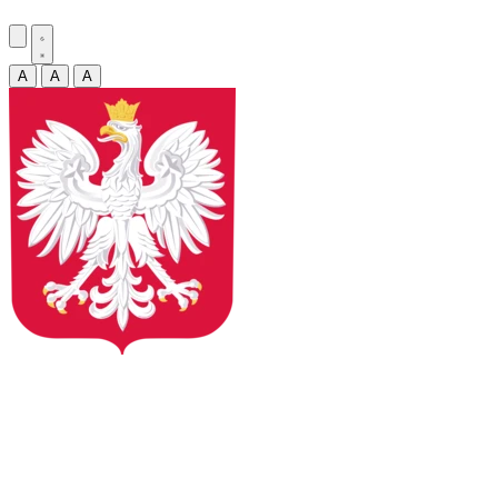
A
A
A