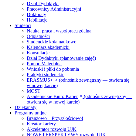
Dział Dydaktyki
Pracownicy Administracyjni
Doktoraty
Habilitacje
Studenci
Nauka, praca i współpraca zdalna
Odpłatności
Studenckie koła naukowe
Kalendarz akademicki
Konsultacje
Dział Dydaktyki (planowanie zajęć)
Pomoc Materialna
Wnioski i pliki do pobrania
Praktyki studenckie
ERASMUS+
(odnośnik zewnętrzny — otwiera się
w nowej karcie)
MOST
Akademickie Biuro Karier
(odnośnik zewnętrzny —
otwiera się w nowej karcie)
Dziekanaty
Programy unijne
Branżowo – Przyszłościowo!
Kreator kariery
Akcelerator rozwoju UJK
NOWE PERSPEKTYWY rozwoju UJK